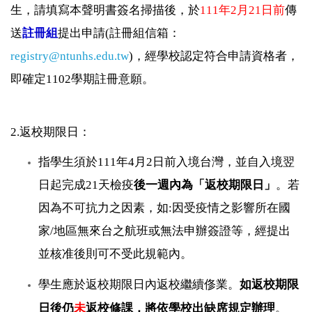
生，請填寫本聲明書簽名掃描後，於
111年2月21日前
傳
送
註冊組
提出申請(註冊組信箱：
registry@ntunhs.edu.tw
)，經學校認定符合申請資格者，
即確定1102學期註冊意願。
2.返校期限日：
指學生須於111年4月2日前入境台灣，並自入境翌
日起完成21天檢疫
後一週內為「返校期限日」
。若
因為不可抗力之因素，如:因受疫情之影響所在國
家/地區無來台之航班或無法申辦簽證等，經提出
並核准後則可不受此規範內。
學生應於返校期限日內返校繼續俢業。
如返校期限
日後仍
未
返校修課，將依學校出缺席規定辦理
。