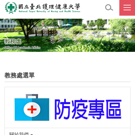
跳
到
主
要
內
容
區
教務處選單
關於我們