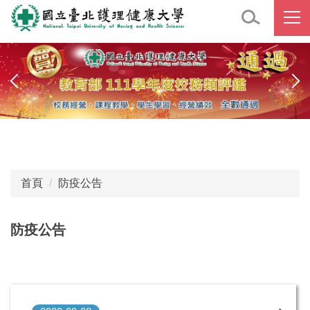
跳
到
主
要
內
容
區
首頁
防疫公告
防疫公告